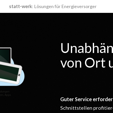
statt-werk
: Lösungen für Energieversorger
Unabhän
von Ort 
Guter Service erforder
Schnittstellen profiti